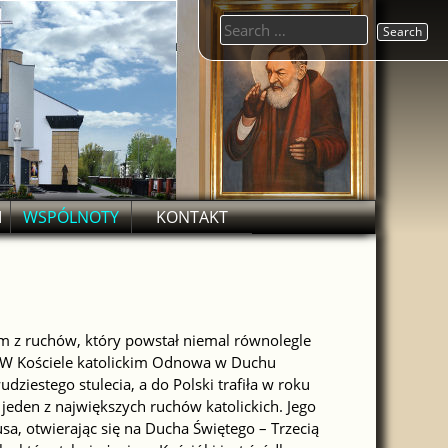
Search
for:
M
WSPÓLNOTY
KONTAKT
 z ruchów, który powstał niemal równolegle
 W Kościele katolickim Odnowa w Duchu
dziestego stulecia, a do Polski trafiła w roku
jeden z największych ruchów katolickich. Jego
usa, otwierając się na Ducha Świętego – Trzecią