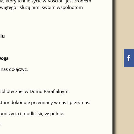
a, który tchnie życie w Kościół i jest źródłem
Świętego i służą nimi swoim wspólnotom
iu
Boga
nas dołączyć.
bibliotecznej w Domu Parafialnym.
 który dokonuje przemiany w nas i przez nas.
mi życia i modlić się wspólnie.
h