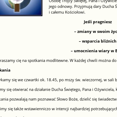
Osobę Trójcy Świętej, Pana i Ożywiciel
jego odnowy. Przyjmują dary Ducha 
i całemu Kościołowi.
Jeśli pragniesz
– zmiany w swoim życ
– wsparcia bliźnich
– umocnienia wiary w 
raszamy cię na spotkania modlitewne. W każdej chwili można do 
kania
kamy się we czwartki ok. 18.45, po mszy św. wieczornej, w sali 
my się otwierać na działanie Ducha Świętego, Pana i Ożywiciela,
ania pozwalają nam poznawać Słowo Boże, dzielić się świadectwa
my się także wstawienniczo w intencji najbardziej potrzebującyc