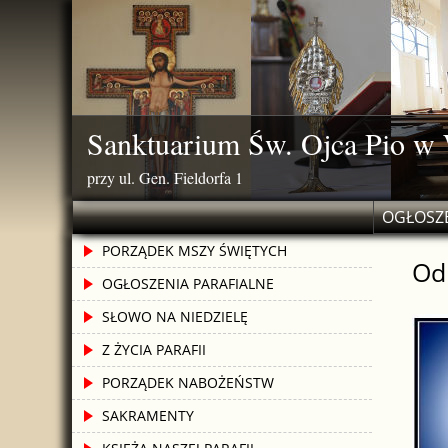
Skip
to
content
Sanktuarium Św. Ojca Pio w
przy ul. Gen. Fieldorfa 1
OGŁOSZE
PORZĄDEK MSZY ŚWIĘTYCH
Od
OGŁOSZENIA PARAFIALNE
SŁOWO NA NIEDZIELĘ
Z ŻYCIA PARAFII
PORZĄDEK NABOŻEŃSTW
SAKRAMENTY