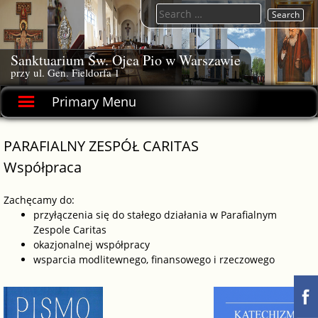
Skip
Search
to
for:
content
Sanktuarium Św. Ojca Pio w Warszawie
przy ul. Gen. Fieldorfa 1
Primary Menu
PARAFIALNY ZESPÓŁ CARITAS
Współpraca
Zachęcamy do:
przyłączenia się do stałego działania w Parafialnym
Zespole Caritas
okazjonalnej współpracy
wsparcia modlitewnego, finansowego i rzeczowego