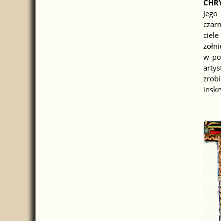
CHR
Jego
czarn
ciel
żołn
w po
artys
zrobi
inskr