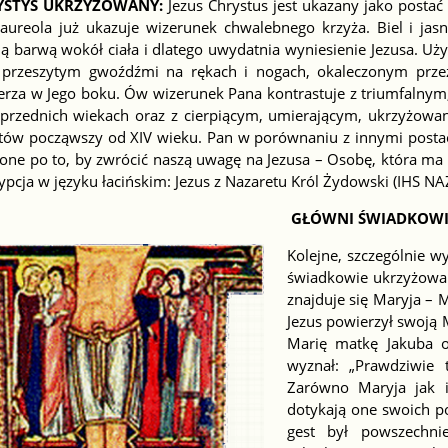
YSTYS UKRZYŻOWANY:
Jezus Chrystus jest ukazany jako postać z
 aureola już ukazuje wizerunek chwalebnego krzyża. Biel i jas
ą barwą wokół ciała i dlatego uwydatnia wyniesienie Jezusa. Uż
e przeszytym gwoźdźmi na rękach i nogach, okaleczonym przez
ierza w Jego boku. Ów wizerunek Pana kontrastuje z triumfaln
przednich wiekach oraz z cierpiącym, umierającym, ukrzyżowa
tów począwszy od XIV wieku. Pan w porównaniu z innymi postacia
one po to, by zwrócić naszą uwagę na Jezusa – Osobę, która ma 
ypcja w języku łacińskim: Jezus z Nazaretu Król Żydowski (IHS 
GŁÓWNI ŚWIADKOWI
Kolejne, szczególnie w
świadkowie ukrzyżowani
znajduje się Maryja – 
Jezus powierzył swoją 
Marię matkę Jakuba o
wyznał: „Prawdziwie
Zarówno Maryja jak i
dotykają one swoich po
gest był powszechni