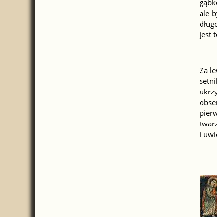
gąbk
ale b
długo
jest 
Za l
setn
ukrzy
obse
pierw
twarz
i uwi