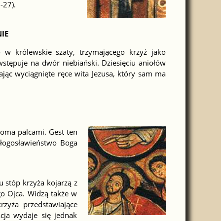
-27).
IE
 w królewskie szaty, trzymającego krzyż jako
wstępuje na dwór niebiański. Dziesięciu aniołów
ając wyciągnięte ręce wita Jezusa, który sam ma
oma palcami. Gest ten
błogosławieństwo Boga
u stóp krzyża kojarzą z
go Ojca. Widzą także w
rzyża przedstawiające
acja wydaje się jednak