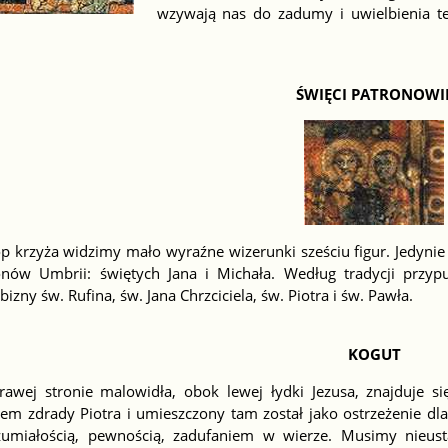
wzywają nas do zadumy i uwielbienia te
ŚWIĘCI PATRONOWI
p krzyża widzimy mało wyraźne wizerunki sześciu figur. Jedynie
onów Umbrii: świętych Jana i Michała. Według tradycji przypu
izny św. Rufina, św. Jana Chrzciciela, św. Piotra i św. Pawła.
KOGUT
rawej stronie malowidła, obok lewej łydki Jezusa, znajduje si
iem zdrady Piotra i umieszczony tam został jako ostrzeżenie dl
zumiałością, pewnością, zadufaniem w wierze. Musimy nieust