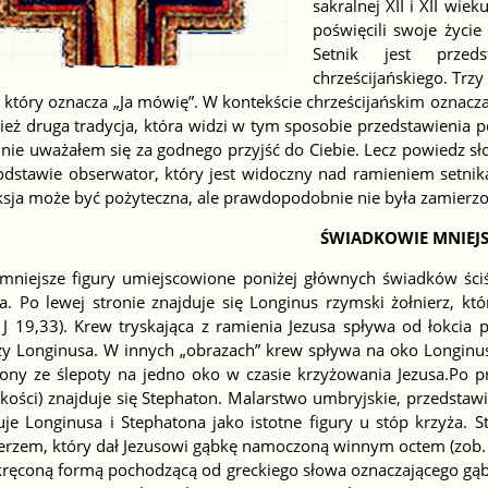
sakralnej XII i XII wie
poświęcili swoje życie
Setnik jest przed
chrześcijańskiego. Trzy
 który oznacza „Ja mówię”. W kontekście chrześcijańskim oznacza 
eż druga tradycja, która widzi w tym sposobie przedstawienia po
nie uważałem się za godnego przyjść do Ciebie. Lecz powiedz sł
podstawie obserwator, który jest widoczny nad ramieniem setnik
ksja może być pożyteczna, ale prawdopodobnie nie była zamierzon
ŚWIADKOWIE MNIEJS
 mniejsze figury umiejscowione poniżej głównych świadków ści
a. Po lewej stronie znajduje się Longinus rzymski żołnierz, któ
 J 19,33). Krew tryskająca z ramienia Jezusa spływa od łokcia 
zy Longinusa. W innych „obrazach” krew spływa na oko Longinusa
zony ze ślepoty na jedno oko w czasie krzyżowania Jezusa.Po pr
ości) znajduje się Stephaton. Malarstwo umbryjskie, przedstawi
je Longinusa i Stephatona jako istotne figury u stóp krzyża. S
erzem, który dał Jezusowi gąbkę namoczoną winnym octem (zob. J
kręconą formą pochodzącą od greckiego słowa oznaczającego gąbk