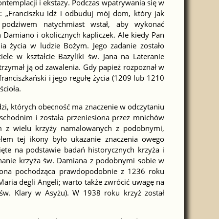
kontemplacji i ekstazy. Podczas wpatrywania się w
wa: „Franciszku idź i odbuduj mój dom, który jak
i podziwem natychmiast wstał, aby wykonać
Damiano i okolicznych kapliczek. Ale kiedy Pan
a życia w ludzie Bożym. Jego zadanie zostało
ele w kształcie Bazyliki św. Jana na Lateranie
zatrzymał ją od zawalenia. Gdy papież rozpoznał w
ranciszkański i jego regułę życia (1209 lub 1210
ścioła.
udzi, których obecność ma znaczenie w odczytaniu
 Wschodnim i została przeniesiona przez mnichów
nym z wielu krzyży namalowanych z podobnymi,
elem tej ikony było ukazanie znaczenia owego
ięte na podstawie badań historycznych krzyża i
ównanie krzyża św. Damiana z podobnymi sobie w
 ikona pochodząca prawdopodobnie z 1236 roku
aria degli Angeli; warto także zwrócić uwagę na
św. Klary w Asyżu). W 1938 roku krzyż został