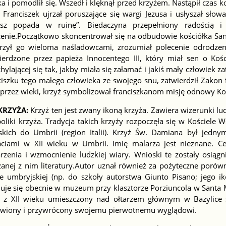
a i pomodlił się. Wszedł i klęknął przed krzyżem. Nastąpił czas 
 Franciszek ujrzał poruszające się wargi Jezusa i usłyszał sło
isz popada w ruinę”. Biedaczyna przepełniony radością 
cenie.Początkowo skoncentrował się na odbudowie kościółka San 
rzył go wieloma naśladowcami, zrozumiał polecenie odrodzeni
ierdzone przez papieża Innocentego III, który miał sen o Kości
hylającej się tak, jakby miała się załamać i jakiś mały człowiek 
iszku tego małego człowieka ze swojego snu, zatwierdził Zakon f
oprzez wieki, krzyż symbolizował franciszkanom misję odnowy Ko
KRZYŻA:
Krzyż ten jest zwany ikoną krzyża. Zawiera wizerunki l
oliki krzyża. Tradycja takich krzyży rozpoczęła się w Kościele
jskich do Umbrii (region Italii). Krzyż Św. Damiana był jed
aciami w XII wieku w Umbrii. Imię malarza jest nieznane. C
rzenia i wzmocnienie ludzkiej wiary. Wnioski te zostały osiągn
zanej z nim literatury.Autor uznał również za pożyteczne por
ce umbryjskiej (np. do szkoły autorstwa Giunto Pisano; jego
uje się obecnie w muzeum przy klasztorze Porziuncola w Santa M
ż z XII wieku umieszczony nad ołtarzem głównym w Bazylice 
wiony i przywrócony swojemu pierwotnemu wyglądowi.