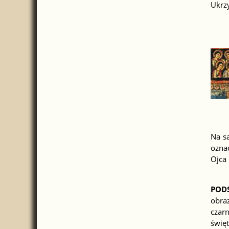
Ukrzy
Na s
ozna
Ojca 
POD
obra
czar
świę