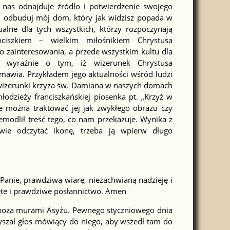
 nas odnajduje źródło i potwierdzenie swojego
 i odbuduj mój dom, który jak widzisz popada w
ualne dla tych wszystkich, którzy rozpoczynają
ciszkiem – wielkim miłośnikiem Chrystusa
o zainteresowania, a przede wszystkim kultu dla
y wyraźnie o tym, iż wizerunek Chrystusa
awia. Przykładem jego aktualności wśród ludzi
wizerunki krzyża św. Damiana w naszych domach
łodzieży franciszkańskiej piosenka pt. „Krzyż w
ie można traktować jej jak zwykłego obrazu czy
emodlił treść tego, co nam przekazuje. Wynika z
ie odczytać ikonę, trzeba ją wpierw długo
 Panie, prawdziwą wiarę, niezachwianą nadzieję i
ęte i prawdziwe posłannictwo. Amen
 poza murami Asyżu. Pewnego styczniowego dnia
yszał głos mówiący do niego, aby wszedł tam do