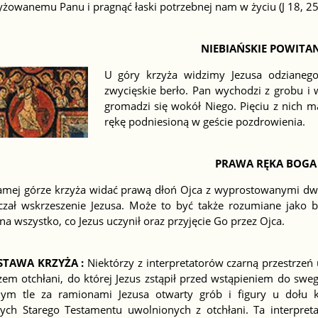
żowanemu Panu i pragnąć łaski potrzebnej nam w życiu (J 18, 25
NIEBIAŃSKIE POWITAN
U góry krzyża widzimy Jezusa odzianego
zwycięskie berło. Pan wychodzi z grobu i 
gromadzi się wokół Niego. Pięciu z nich m
rękę podniesioną w geście pozdrowienia.
PRAWA RĘKA BOGA
amej górze krzyża widać prawą dłoń Ojca z wyprostowanymi dw
czał wskrzeszenie Jezusa. Może to być także rozumiane jako 
na wszystko, co Jezus uczynił oraz przyjęcie Go przez Ojca.
STAWA KRZYŻA :
Niektórzy z interpretatorów czarną przestrzeń 
zem otchłani, do której Jezus zstąpił przed wstąpieniem do swe
nym tle za ramionami Jezusa otwarty grób i figury u dołu k
tych Starego Testamentu uwolnionych z otchłani. Ta interpret