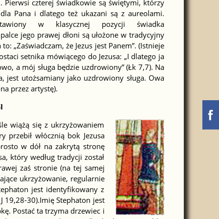
ku. Pierwsi czterej świadkowie są świętymi, którzy
 dla Pana i dlatego też ukazani są z aureolami.
stawiony w klasycznej pozycji świadka
 palce jego prawej dłoni są ułożone w tradycyjny
to: „Zaświadczam, że Jezus jest Panem”. (Istnieje
staci setnika mówiącego do Jezusa: „I dlatego ja
owo, a mój sługa będzie uzdrowiony” (Łk 7,7). Na
a, jest utożsamiany jako uzdrowiony sługa. Owa
a przez artystę).
I
śle wiążą się z ukrzyżowaniem
ry przebił włócznią bok Jezusa
prosto w dół na zakrytą stronę
, który według tradycji został
awej zaś stronie (na tej samej
ające ukrzyżowanie, regularnie
tephaton jest identyfikowany z
 19,28-30).Imię Stephaton jest
ę. Postać ta trzyma drzewiec i