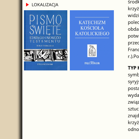
środk
LOKALIZACJA
krzyż
widz
pole
obda
potw
przec
Franc
r.).P
TYP 
symb
syry
post
wyda
zwią
sztu
znajd
krzy
odno