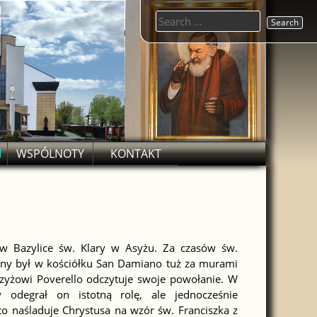
Search
for:
M
WSPÓLNOTY
KONTAKT
 w Bazylice św. Klary w Asyżu. Za czasów św.
ony był w kościółku San Damiano tuż za murami
rzyżowi Poverello odczytuje swoje powołanie. W
y odegrał on istotną rolę, ale jednocześnie
to naśladuje Chrystusa na wzór św. Franciszka z