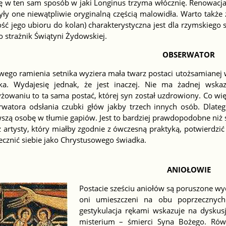
ę w ten sam sposób w jaki Longinus trzyma włócznię. Renowacja 
yły one niewątpliwie oryginalną częścią malowidła. Warto także
ść jego ubioru do kolan) charakterystyczna jest dla rzymskiego st
to strażnik Świątyni Żydowskiej.
OBSERWATOR
ewego ramienia setnika wyziera mała twarz postaci utożsamianej
ika. Wydajesię jednak, że jest inaczej. Nie ma żadnej wska
żowaniu to ta sama postać, której syn został uzdrowiony. Co więc
rwatora odsłania czubki głów jakby trzech innych osób. Dlate
szą osobę w tłumie gapiów. Jest to bardziej prawdopodobne niż s
 artysty, który miałby zgodnie z ówczesną praktyką, potwierdzi
ecznić siebie jako Chrystusowego świadka.
ANIOŁOWIE
Postacie sześciu aniołów są poruszone wy
oni umieszczeni na obu poprzecznych
gestykulacja rękami wskazuje na dysk
misterium – śmierci Syna Bożego. Rów