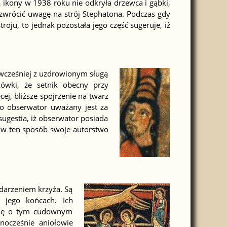
ikony w 1938 roku nie odkryła drzewca i gąbki,
 zwrócić uwagę na strój Stephatona. Podczas gdy
roju, to jednak pozostała jego część sugeruje, iż
 wcześniej z uzdrowionym sługą
zówki, że setnik obecny przy
ej, bliższe spojrzenie na twarz
go obserwator uważany jest za
ugestia, iż obserwator posiada
ć w ten sposób swoje autorstwo
darzeniem krzyża. Są
 jego końcach. Ich
usję o tym cudownym
nocześnie aniołowie