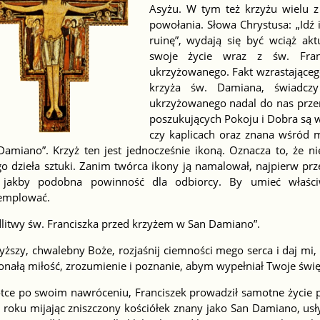
Asyżu. W tym też krzyżu wielu z
powołania. Słowa Chrystusa: „Idź
ruinę”, wydają się być wciąż akt
swoje życie wraz z św. Fran
ukrzyżowanego. Fakt wzrastająceg
krzyża św. Damiana, świadcz
ukrzyżowanego nadal do nas przem
poszukujących Pokoju i Dobra są 
czy kaplicach oraz znana wśród m
Damiano”. Krzyż ten jest jednocześnie ikoną. Oznacza to, że n
o dzieła sztuki. Zanim twórca ikony ją namalował, najpierw prz
 jakby podobna powinność dla odbiorcy. By umieć właściw
emplować.
litwy św. Franciszka przed krzyżem w San Damiano”.
ższy, chwalebny Boże, rozjaśnij ciemności mego serca i daj mi,
onałą miłość, zrozumienie i poznanie, abym wypełniał Twoje świ
tce po swoim nawróceniu, Franciszek prowadził samotne życie
 roku mijając zniszczony kościółek znany jako San Damiano, usł