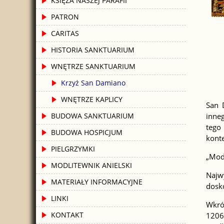
KSIĘŻA NASZEJ PARAFII
PATRON
CARITAS
HISTORIA SANKTUARIUM
WNĘTRZE SANKTUARIUM
Krzyż San Damiano
WNĘTRZE KAPLICY
San 
inneg
BUDOWA SANKTUARIUM
tego
BUDOWA HOSPICJUM
kont
PIELGRZYMKI
„Mod
MODLITEWNIK ANIELSKI
Najwy
MATERIAŁY INFORMACYJNE
dosk
LINKI
Wkró
KONTAKT
1206