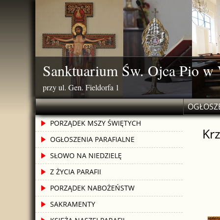
Skip
to
content
Sanktuarium Św. Ojca Pio w
przy ul. Gen. Fieldorfa 1
OGŁOSZE
PORZĄDEK MSZY ŚWIĘTYCH
Kr
OGŁOSZENIA PARAFIALNE
SŁOWO NA NIEDZIELĘ
Z ŻYCIA PARAFII
PORZĄDEK NABOŻEŃSTW
SAKRAMENTY