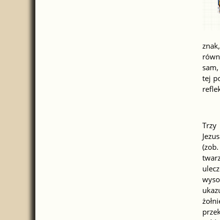
znak,
równi
sam, 
tej 
refle
Trzy
Jezus
(zob.
twar
ulec
wysok
ukazu
żołni
prze