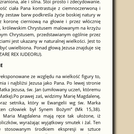
raniona, ale i silna. Stoi prosto i zdecydowanie.
ność ciała Pana kontrastuje z ciemnoczerwoną i
yty zestaw barw podkreśla życie boskiej natury w
 koronę cierniową na głowie i przez włócznię
ym, królewskim Chrystusem malowanym na krzyżu
nym Chrystusem, przedstawianym ogólnie przez
mi jest ukazany w naturalnej wielkości. Jest to
być uwielbiona. Ponad głową Jezusa znajduje się
NAZARE REX IUDEORU).
E
yeksponowane ze względu na wielkość figury to,
a i najbliżsi Jezusa jako Pana. Po lewej stronie
Matka Jezusa, św. Jan (umiłowany uczeń, któremu
Matkę).Po prawej zaś, widzimy Marię Magdalenę,
raz setnika, który w Ewangelii wg św. Marka
 ten człowiek był Synem Bożym” (Mk 15,38).
 Maria Magdalena mają ręce tak ułożone, iż
liczków, wyrażając wyjątkowy smutek i żal. Ten
e stosowanym środkiem ekspresji w sztuce