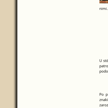
nimi.
U stó
patr
podob
Po p
znak
zaro