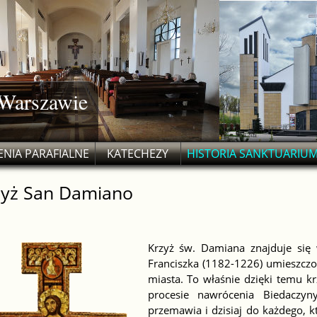
 Warszawie
NIA PARAFIALNE
KATECHEZY
HISTORIA SANKTUARIU
zyż San Damiano
Krzyż św. Damiana znajduje się
Franciszka (1182-1226) umieszcz
miasta. To właśnie dzięki temu k
procesie nawrócenia Biedaczyn
przemawia i dzisiaj do każdego, k