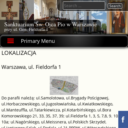
Skip
Search
to
for:
content
Sanktuarium Św. Ojca Pio w Warszawie
przy ul. Gen. Fieldorfa 1
Primary Menu
LOKALIZACJA
Warszawa, ul. Fieldorfa 1
Do parafii należą: ul.Samolotowa, ul.Brygady Pościgowej,
ul.Horbaczewskiego, ul.Jugosłowiańska, ul.Kwiatkowskiego,
ul.Manteuffla, ul.Tatarkiewicza, pl.Kotarbińskiego, ul.Bora
Komorowskiego 21, 33, 35, 37, 39; ul.Fieldorfa 1, 3, 5, 7,8, 9. 10,
10a; ul.Nagórskiego, ul.Meissnera, ul.Polskich Skrzydeł,
ul.Jantarowy Szlak, ul.Dedala, ul.21 PPDW, ul.Witoszyńskiego,