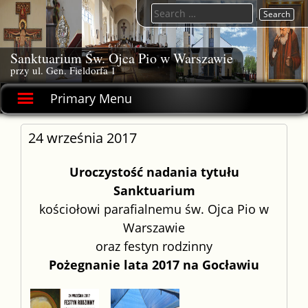
Skip
Search
to
for:
content
Sanktuarium Św. Ojca Pio w Warszawie
przy ul. Gen. Fieldorfa 1
Primary Menu
24 września 2017
Uroczystość nadania tytułu
Sanktuarium
kościołowi parafialnemu św. Ojca Pio w
Warszawie
oraz festyn rodzinny
Pożegnanie lata 2017 na Gocławiu