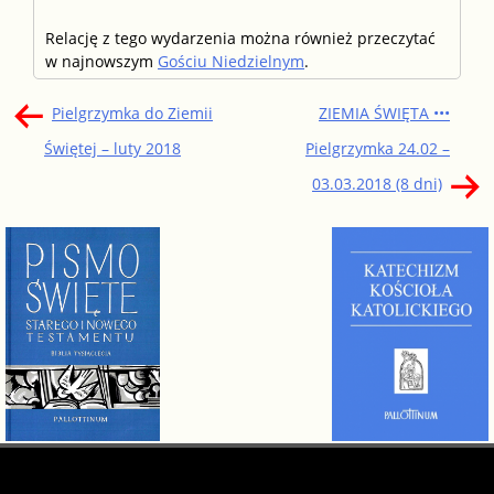
Relację z tego wydarzenia można również przeczytać
w najnowszym
Gościu Niedzielnym
.
Nawigacja
Pielgrzymka do Ziemii
ZIEMIA ŚWIĘTA •••
wpisu
Świętej – luty 2018
Pielgrzymka 24.02 –
03.03.2018 (8 dni)