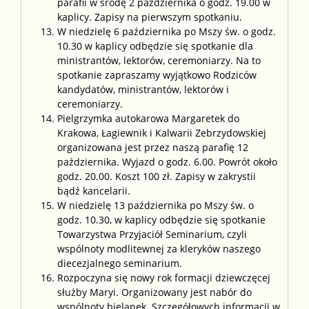
parafii w środę 2 października o godz. 19.00 w
kaplicy. Zapisy na pierwszym spotkaniu.
W niedzielę 6 października po Mszy św. o godz.
10.30 w kaplicy odbędzie się spotkanie dla
ministrantów, lektorów, ceremoniarzy. Na to
spotkanie zapraszamy wyjątkowo Rodziców
kandydatów, ministrantów, lektorów i
ceremoniarzy.
Pielgrzymka autokarowa Margaretek do
Krakowa, Łagiewnik i Kalwarii Zebrzydowskiej
organizowana jest przez naszą parafię 12
października. Wyjazd o godz. 6.00. Powrót około
godz. 20.00. Koszt 100 zł. Zapisy w zakrystii
bądź kancelarii.
W niedzielę 13 października po Mszy św. o
godz. 10.30, w kaplicy odbędzie się spotkanie
Towarzystwa Przyjaciół Seminarium, czyli
wspólnoty modlitewnej za kleryków naszego
diecezjalnego seminarium.
Rozpoczyna się nowy rok formacji dziewczęcej
służby Maryi. Organizowany jest nabór do
wspólnoty bielanek. Szczegółowych informacji w