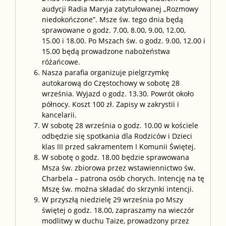
audycji Radia Maryja zatytułowanej „Rozmowy
niedokończone”. Msze św. tego dnia będą
sprawowane o godz. 7.00, 8.00, 9.00, 12.00,
15.00 i 18.00. Po Mszach św. o godz. 9.00, 12.00 i
15.00 będą prowadzone nabożeństwa
różańcowe.
Nasza parafia organizuje pielgrzymkę
autokarową do Częstochowy w sobotę 28
września. Wyjazd o godz. 13.30. Powrót około
północy. Koszt 100 zł. Zapisy w zakrystii i
kancelarii.
W sobotę 28 września o godz. 10.00 w kościele
odbędzie się spotkania dla Rodziców i Dzieci
klas III przed sakramentem I Komunii Świętej.
W sobotę o godz. 18.00 będzie sprawowana
Msza św. zbiorowa przez wstawiennictwo św.
Charbela – patrona osób chorych. Intencję na tę
Mszę św. można składać do skrzynki intencji.
W przyszłą niedzielę 29 września po Mszy
świętej o godz. 18.00, zapraszamy na wieczór
modlitwy w duchu Taize, prowadzony przez