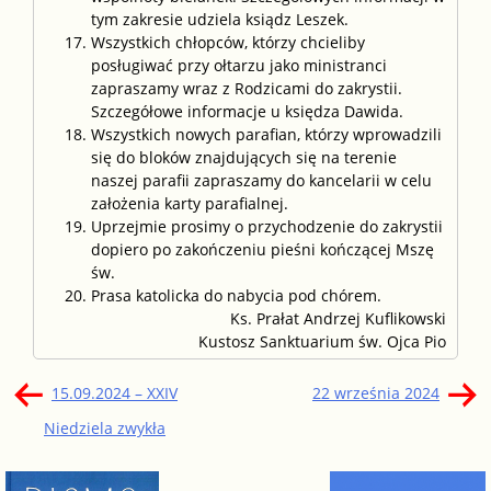
tym zakresie udziela ksiądz Leszek.
Wszystkich chłopców, którzy chcieliby
posługiwać przy ołtarzu jako ministranci
zapraszamy wraz z Rodzicami do zakrystii.
Szczegółowe informacje u księdza Dawida.
Wszystkich nowych parafian, którzy wprowadzili
się do bloków znajdujących się na terenie
naszej parafii zapraszamy do kancelarii w celu
założenia karty parafialnej.
Uprzejmie prosimy o przychodzenie do zakrystii
dopiero po zakończeniu pieśni kończącej Mszę
św.
Prasa katolicka do nabycia pod chórem.
Ks. Prałat Andrzej Kuflikowski
Kustosz Sanktuarium św. Ojca Pio
Nawigacja
15.09.2024 – XXIV
22 września 2024
wpisu
Niedziela zwykła