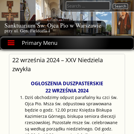
Skip
Search
to
for:
content
Sanktuarium Św. Ojca Pio w Warszawie
przy ul. Gen. Fieldorfa 1
Primary Menu
22 września 2024 – XXV Niedziela
zwykła
OGŁOSZENIA DUSZPASTERSKIE
22 WRZEŚNIA 2024
Dziś obchodzimy odpust parafialny ku czci św.
Ojca Pio. Msza św. odpustowa sprawowana
będzie o godz. 12.00 przez Księdza Biskupa
Kazimierza Górnego, biskupa seniora diecezji
rzeszowskiej. Pozostałe msze św. celebrowane
są według porządku niedzielnego. Od godz.