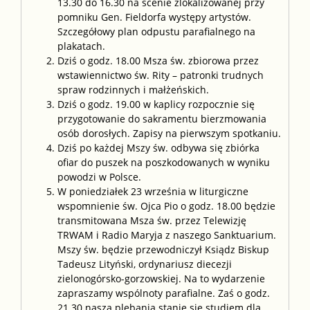
13.30 do 16.30 na scenie zlokalizowanej przy
pomniku Gen. Fieldorfa występy artystów.
Szczegółowy plan odpustu parafialnego na
plakatach.
Dziś o godz. 18.00 Msza św. zbiorowa przez
wstawiennictwo św. Rity – patronki trudnych
spraw rodzinnych i małżeńskich.
Dziś o godz. 19.00 w kaplicy rozpocznie się
przygotowanie do sakramentu bierzmowania
osób dorosłych. Zapisy na pierwszym spotkaniu.
Dziś po każdej Mszy św. odbywa się zbiórka
ofiar do puszek na poszkodowanych w wyniku
powodzi w Polsce.
W poniedziałek 23 września w liturgiczne
wspomnienie św. Ojca Pio o godz. 18.00 będzie
transmitowana Msza św. przez Telewizję
TRWAM i Radio Maryja z naszego Sanktuarium.
Mszy św. będzie przewodniczył Ksiądz Biskup
Tadeusz Lityński, ordynariusz diecezji
zielonogórsko-gorzowskiej. Na to wydarzenie
zapraszamy wspólnoty parafialne. Zaś o godz.
21.30 nasza plebania stanie się studiem dla