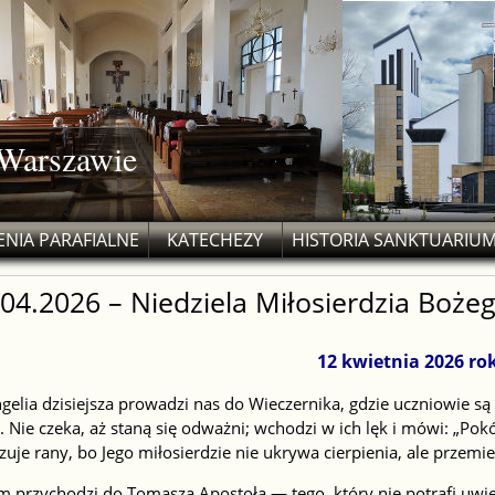
 Warszawie
NIA PARAFIALNE
KATECHEZY
HISTORIA SANKTUARIU
.04.2026 – Niedziela Miłosierdzia Boże
12 kwietnia 2026 ro
elia dzisiejsza prowadzi nas do Wieczernika, gdzie uczniowie są 
. Nie czeka, aż staną się odważni; wchodzi w ich lęk i mówi: „Pokó
uje rany, bo Jego miłosierdzie nie ukrywa cierpienia, ale przemie
 przychodzi do Tomasza Apostoła — tego, który nie potrafi uwierz