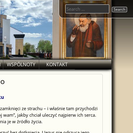
Search
for:
M
WSPÓLNOTY
KONTAKT
go
ku
zamknięci ze strachu – i właśnie tam przychodzi
j wam”, jakby chciał uleczyć najpierw ich serca.
nia je w źródło życia.
yć bez dotknięcia. I Jezus nie odrzuca jego