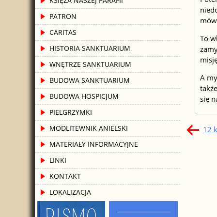
KSIĘŻA NASZEJ PARAFII
nied
PATRON
mówił
CARITAS
To wł
HISTORIA SANKTUARIUM
zamyk
misję
WNĘTRZE SANKTUARIUM
A my
BUDOWA SANKTUARIUM
takż
BUDOWA HOSPICJUM
się 
PIELGRZYMKI
Naw
MODLITEWNIK ANIELSKI
12 
wpi
MATERIAŁY INFORMACYJNE
LINKI
KONTAKT
LOKALIZACJA