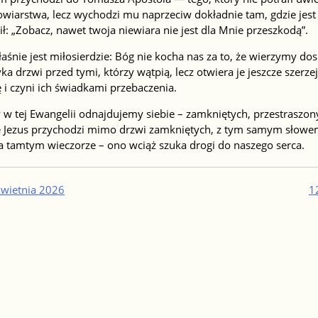
owiarstwa, lecz wychodzi mu naprzeciw dokładnie tam, gdzie jest 
: „Zobacz, nawet twoja niewiara nie jest dla Mnie przeszkodą”.
aśnie jest miłosierdzie: Bóg nie kocha nas za to, że wierzymy dos
a drzwi przed tymi, którzy wątpią, lecz otwiera je jeszcze szerze
 i czyni ich świadkami przebaczenia.
 w tej Ewangelii odnajdujemy siebie – zamkniętych, przestraszo
e Jezus przychodzi mimo drzwi zamkniętych, z tym samym słowem:
na tamtym wieczorze – ono wciąż szuka drogi do naszego serca.
igacja
kwietnia 2026
1
su