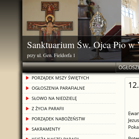
Skip
to
content
Sanktuarium Św. Ojca Pio w
przy ul. Gen. Fieldorfa 1
OGŁOSZE
PORZĄDEK MSZY ŚWIĘTYCH
12
OGŁOSZENIA PARAFIALNE
SŁOWO NA NIEDZIELĘ
Z ŻYCIA PARAFII
Ewang
PORZĄDEK NABOŻEŃSTW
Jezus
Pokaz
SAKRAMENTY
Potem