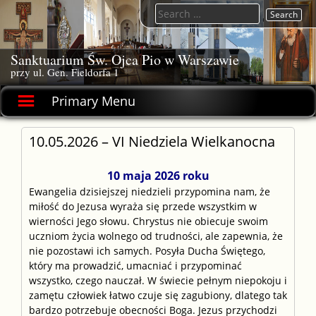
Skip
Search
to
for:
content
Sanktuarium Św. Ojca Pio w Warszawie
przy ul. Gen. Fieldorfa 1
Primary Menu
10.05.2026 – VI Niedziela Wielkanocna
10 maja 2026 roku
Ewangelia dzisiejszej niedzieli przypomina nam, że
miłość do Jezusa wyraża się przede wszystkim w
wierności Jego słowu. Chrystus nie obiecuje swoim
uczniom życia wolnego od trudności, ale zapewnia, że
nie pozostawi ich samych. Posyła Ducha Świętego,
który ma prowadzić, umacniać i przypominać
wszystko, czego nauczał. W świecie pełnym niepokoju i
zamętu człowiek łatwo czuje się zagubiony, dlatego tak
bardzo potrzebuje obecności Boga. Jezus przychodzi