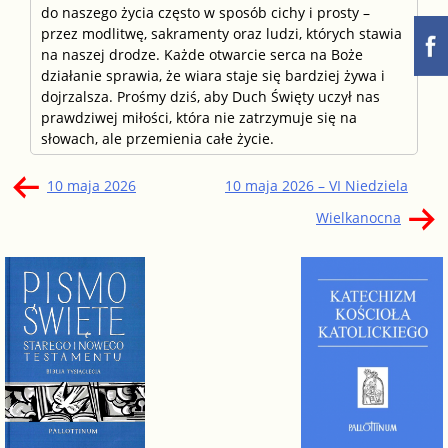
do naszego życia często w sposób cichy i prosty –
przez modlitwę, sakramenty oraz ludzi, których stawia
na naszej drodze. Każde otwarcie serca na Boże
działanie sprawia, że wiara staje się bardziej żywa i
dojrzalsza. Prośmy dziś, aby Duch Święty uczył nas
prawdziwej miłości, która nie zatrzymuje się na
słowach, ale przemienia całe życie.
Nawigacja
10 maja 2026
10 maja 2026 – VI Niedziela
wpisu
Wielkanocna