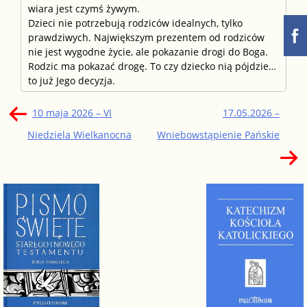
wiara jest czymś żywym.
Dzieci nie potrzebują rodziców idealnych, tylko
prawdziwych. Największym prezentem od rodziców
nie jest wygodne życie, ale pokazanie drogi do Boga.
Rodzic ma pokazać drogę. To czy dziecko nią pójdzie…
to już Jego decyzja.
Nawigacja
10 maja 2026 – VI
17.05.2026 –
wpisu
Niedziela Wielkanocna
Wniebowstąpienie Pańskie