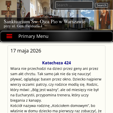
Skip
Search
to
for:
content
Sanktuarium Św. Ojca Pio w Warszawie
przy ul. Gen. Fieldorfa 1
Primary Menu
17 maja 2026
Katecheza 424
Wiara nie przechodzi na dzieci przez geny ani przez
sam akt chrztu. Tak samo jak nie da się nauczyć
pływać, oglądając basen przez okno. Dziecko najpierw
wierzy oczami: patrzy, czy rodzice modlą się. Rodzic,
który mówi: „Bóg jest ważny”, ale od miesięcy nie był
na Eucharystii, przypomina trenera, który uczy
biegania z kanapy.
Kościół nazywa rodzinę „Kościołem domowym”, bo
właśnie w domu dziecko ma pierwszy raz zobaczyć, że